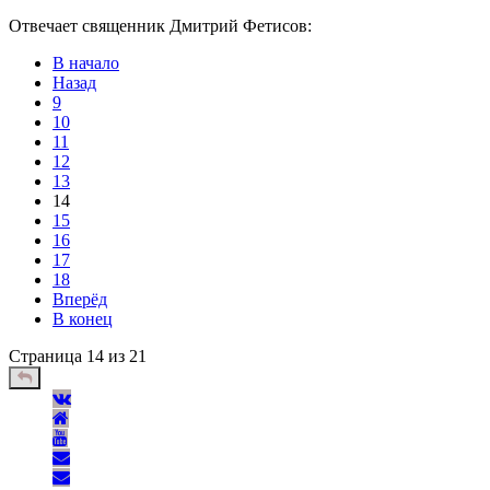
Отвечает священник Дмитрий Фетисов:
В начало
Назад
9
10
11
12
13
14
15
16
17
18
Вперёд
В конец
Страница 14 из 21