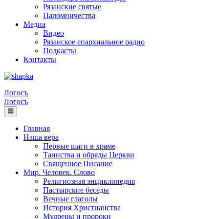
Рязанские святые
Паломничества
Медиа
Видео
Рязанское епархиальное радио
Подкасты
Контакты
Логосъ
Логосъ
Главная
Наша вера
Первые шаги в храме
Таинства и обряды Церкви
Священное Писание
Мир. Человек. Слово
Религиозная энциклопедия
Пастырские беседы
Вечные глаголы
История Христианства
Мудрецы и пророки