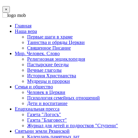
×
Главная
Наша вера
Первые шаги в храме
Таинства и обряды Церкви
Священное Писание
Мир. Человек. Слово
Религиозная энциклопедия
Пастырские беседы
Вечные глаголы
История Христианства
Мудрецы и пророки
Семья и общество
Человек в Церкви
Психология семейных отношений
Дети и воспитание
Епархиальная пресса
Газета "Логосъ"
Газета "Благовест"
Журнал для детей и подростков "Ступени"
Святыни земли Рязанской
Календарь памятных дат