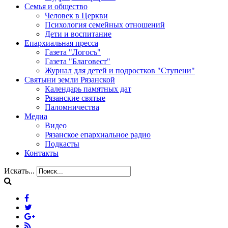
Семья и общество
Человек в Церкви
Психология семейных отношений
Дети и воспитание
Епархиальная пресса
Газета "Логосъ"
Газета "Благовест"
Журнал для детей и подростков "Ступени"
Святыни земли Рязанской
Календарь памятных дат
Рязанские святые
Паломничества
Медиа
Видео
Рязанское епархиальное радио
Подкасты
Контакты
Искать...