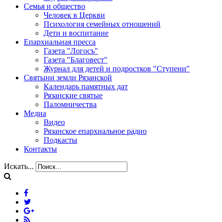
Семья и общество
Человек в Церкви
Психология семейных отношений
Дети и воспитание
Епархиальная пресса
Газета "Логосъ"
Газета "Благовест"
Журнал для детей и подростков "Ступени"
Святыни земли Рязанской
Календарь памятных дат
Рязанские святые
Паломничества
Медиа
Видео
Рязанское епархиальное радио
Подкасты
Контакты
Искать...