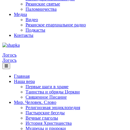
Рязанские святые
Паломничества
Медиа
Видео
Рязанское епархиальное радио
Подкасты
Контакты
Логосъ
Логосъ
Главная
Наша вера
Первые шаги в храме
Таинства и обряды Церкви
Священное Писание
Мир. Человек. Слово
Религиозная энциклопедия
Пастырские беседы
Вечные глаголы
История Христианства
Мудрецы и пророки