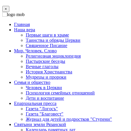
×
Главная
Наша вера
Первые шаги в храме
Таинства и обряды Церкви
Священное Писание
Мир. Человек. Слово
Религиозная энциклопедия
Пастырские беседы
Вечные глаголы
История Христианства
Мудрецы и пророки
Семья и общество
Человек в Церкви
Психология семейных отношений
Дети и воспитание
Епархиальная пресса
Газета "Логосъ"
Газета "Благовест"
Журнал для детей и подростков "Ступени"
Святыни земли Рязанской
Календарь памятных дат