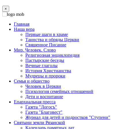
×
Главная
Наша вера
Первые шаги в храме
Таинства и обряды Церкви
Священное Писание
Мир. Человек. Слово
Религиозная энциклопедия
Пастырские беседы
Вечные глаголы
История Христианства
Мудрецы и пророки
Семья и общество
Человек в Церкви
Психология семейных отношений
Дети и воспитание
Епархиальная пресса
Газета "Логосъ"
Газета "Благовест"
Журнал для детей и подростков "Ступени"
Святыни земли Рязанской
Календарь памятных дат