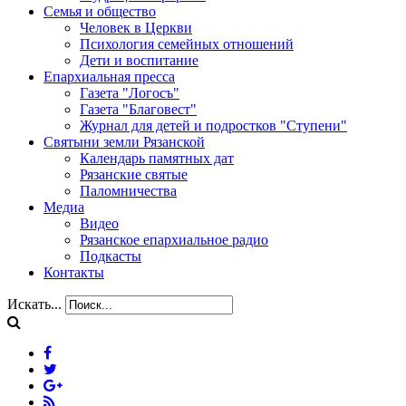
Семья и общество
Человек в Церкви
Психология семейных отношений
Дети и воспитание
Епархиальная пресса
Газета "Логосъ"
Газета "Благовест"
Журнал для детей и подростков "Ступени"
Святыни земли Рязанской
Календарь памятных дат
Рязанские святые
Паломничества
Медиа
Видео
Рязанское епархиальное радио
Подкасты
Контакты
Искать...