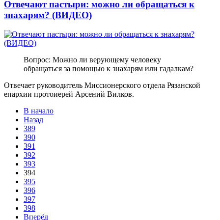
Отвечают пастыри: можно ли обращаться к
знахарям? (ВИДЕО)
Вопрос: Можно ли верующему человеку
обращаться за помощью к знахарям или гадалкам?
Отвечает руководитель Миссионерского отдела Рязанской
епархии протоиерей Арсений Вилков.
В начало
Назад
389
390
391
392
393
394
395
396
397
398
Вперёд