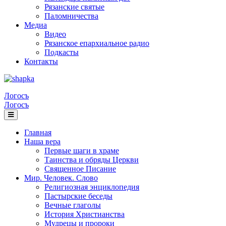
Рязанские святые
Паломничества
Медиа
Видео
Рязанское епархиальное радио
Подкасты
Контакты
Логосъ
Логосъ
Главная
Наша вера
Первые шаги в храме
Таинства и обряды Церкви
Священное Писание
Мир. Человек. Слово
Религиозная энциклопедия
Пастырские беседы
Вечные глаголы
История Христианства
Мудрецы и пророки