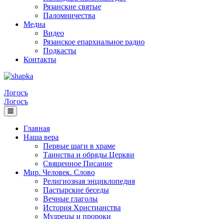
Рязанские святые
Паломничества
Медиа
Видео
Рязанское епархиальное радио
Подкасты
Контакты
Логосъ
Логосъ
Главная
Наша вера
Первые шаги в храме
Таинства и обряды Церкви
Священное Писание
Мир. Человек. Слово
Религиозная энциклопедия
Пастырские беседы
Вечные глаголы
История Христианства
Мудрецы и пророки