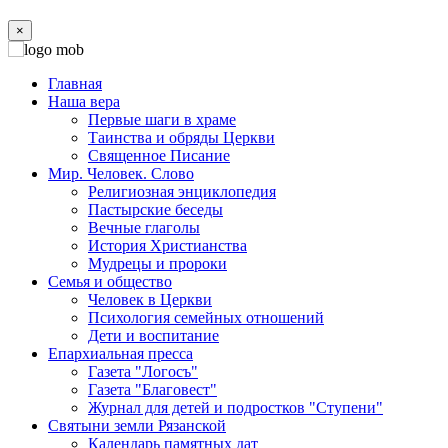
×
Главная
Наша вера
Первые шаги в храме
Таинства и обряды Церкви
Священное Писание
Мир. Человек. Слово
Религиозная энциклопедия
Пастырские беседы
Вечные глаголы
История Христианства
Мудрецы и пророки
Семья и общество
Человек в Церкви
Психология семейных отношений
Дети и воспитание
Епархиальная пресса
Газета "Логосъ"
Газета "Благовест"
Журнал для детей и подростков "Ступени"
Святыни земли Рязанской
Календарь памятных дат