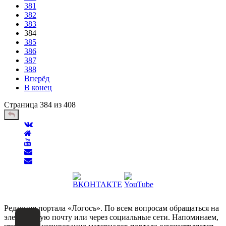
381
382
383
384
385
386
387
388
Вперёд
В конец
Страница 384 из 408
Редакция портала «Логосъ». По всем вопросам обращаться на
электронную почту или через социальные сети. Напоминаем,