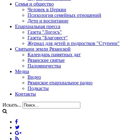
Семья и общество
Человек в Церкви
Психология семейных отношений
Дети и воспитание
Епархиальная пресса
Газета "Логосъ"
Газета "Благовест"
Журнал для детей и подростков "Ступени"
Святыни земли Рязанской
Календарь памятных дат
Рязанские святые
Паломничества
Медиа
Видео
Рязанское епархиальное радио
Подкасты
Контакты
Искать...