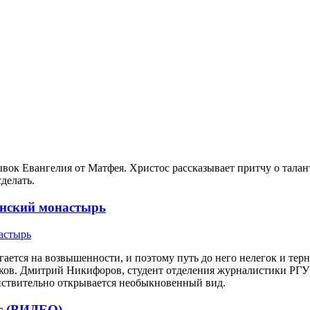
ывок Евангелия от Матфея. Христос рассказывает притчу о тал
делать.
онский монастырь
тся на возвышенности, и поэтому путь до него нелегок и терни
иков. Дмитрий Никифоров, студент отделения журналистики РГУ
действительно открывается необыкновенный вид.
с (ВИДЕО)