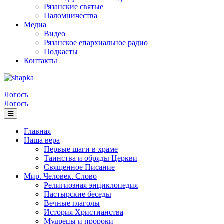
Рязанские святые
Паломничества
Медиа
Видео
Рязанское епархиальное радио
Подкасты
Контакты
Логосъ
Логосъ
Главная
Наша вера
Первые шаги в храме
Таинства и обряды Церкви
Священное Писание
Мир. Человек. Слово
Религиозная энциклопедия
Пастырские беседы
Вечные глаголы
История Христианства
Мудрецы и пророки