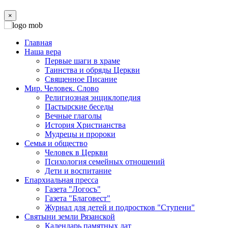
×
Главная
Наша вера
Первые шаги в храме
Таинства и обряды Церкви
Священное Писание
Мир. Человек. Слово
Религиозная энциклопедия
Пастырские беседы
Вечные глаголы
История Христианства
Мудрецы и пророки
Семья и общество
Человек в Церкви
Психология семейных отношений
Дети и воспитание
Епархиальная пресса
Газета "Логосъ"
Газета "Благовест"
Журнал для детей и подростков "Ступени"
Святыни земли Рязанской
Календарь памятных дат