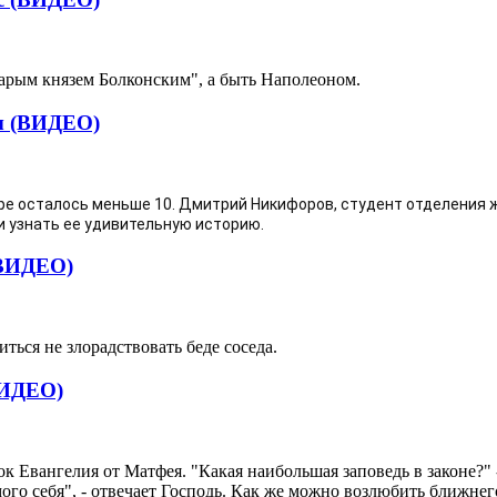
тарым князем Болконским", а быть Наполеоном.
ды (ВИДЕО)
ре осталось меньше 10. Дмитрий Никифоров, студент отделения жу
 узнать ее удивительную историю. 
(ВИДЕО)
ться не злорадствовать беде соседа.
ВИДЕО)
к Евангелия от Матфея. "Какая наибольшая заповедь в законе?
ого себя", - отвечает Господь. Как же можно возлюбить ближнег