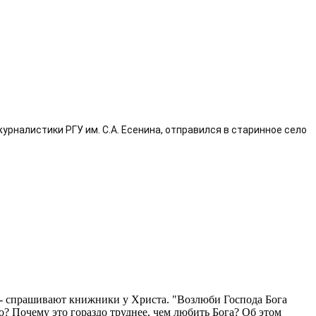
рналистики РГУ им. С.А. Есенина, отправился в старинное село 
" - спрашивают книжники у Христа. "Возлюби Господа Бога
о? Почему это гораздо труднее, чем любить Бога? Об этом