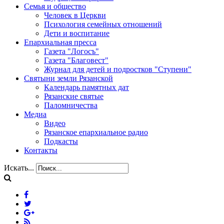
Семья и общество
Человек в Церкви
Психология семейных отношений
Дети и воспитание
Епархиальная пресса
Газета "Логосъ"
Газета "Благовест"
Журнал для детей и подростков "Ступени"
Святыни земли Рязанской
Календарь памятных дат
Рязанские святые
Паломничества
Медиа
Видео
Рязанское епархиальное радио
Подкасты
Контакты
Искать...