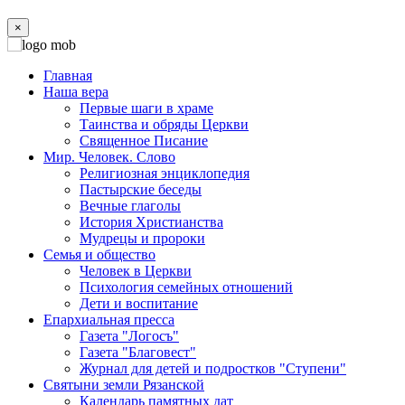
×
Главная
Наша вера
Первые шаги в храме
Таинства и обряды Церкви
Священное Писание
Мир. Человек. Слово
Религиозная энциклопедия
Пастырские беседы
Вечные глаголы
История Христианства
Мудрецы и пророки
Семья и общество
Человек в Церкви
Психология семейных отношений
Дети и воспитание
Епархиальная пресса
Газета "Логосъ"
Газета "Благовест"
Журнал для детей и подростков "Ступени"
Святыни земли Рязанской
Календарь памятных дат