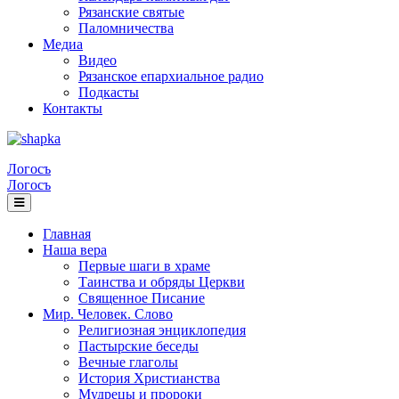
Рязанские святые
Паломничества
Медиа
Видео
Рязанское епархиальное радио
Подкасты
Контакты
Логосъ
Логосъ
Главная
Наша вера
Первые шаги в храме
Таинства и обряды Церкви
Священное Писание
Мир. Человек. Слово
Религиозная энциклопедия
Пастырские беседы
Вечные глаголы
История Христианства
Мудрецы и пророки