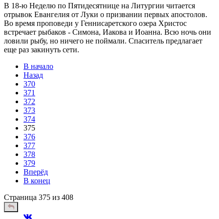
В 18-ю Неделю по Пятидесятнице на Литургии читается
отрывок Евангелия от Луки о призвании первых апостолов.
Во время проповеди у Геннисаретского озера Христос
встречает рыбаков - Симона, Иакова и Иоанна. Всю ночь они
ловили рыбу, но ничего не поймали. Спаситель предлагает
еще раз закинуть сети.
В начало
Назад
370
371
372
373
374
375
376
377
378
379
Вперёд
В конец
Страница 375 из 408