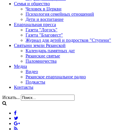
Семья и общество
Человек в Церкви
Психология семейных отношений
Дети и воспитание
Епархиальная пресса
Газета "Логосъ"
Газета "Благовест"
Журнал для детей и подростков "Ступени"
Святыни земли Рязанской
Календарь памятных дат
Рязанские святые
Паломничества
Медиа
Видео
Рязанское епархиальное радио
Подкасты
Контакты
Искать...