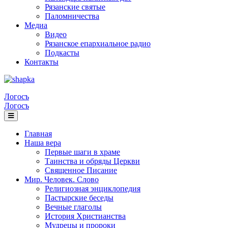
Рязанские святые
Паломничества
Медиа
Видео
Рязанское епархиальное радио
Подкасты
Контакты
Логосъ
Логосъ
Главная
Наша вера
Первые шаги в храме
Таинства и обряды Церкви
Священное Писание
Мир. Человек. Слово
Религиозная энциклопедия
Пастырские беседы
Вечные глаголы
История Христианства
Мудрецы и пророки