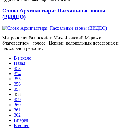
Слово Архипастыря: Пасхальные звоны
(ВИДЕО)
Митрополит Рязанский и Михайловский Марк - о
благовестном "голосе" Церкви, колокольных перезвонах и
пасхальной радости.
В начало
Назад
353
354
355
356
357
358
359
360
361
362
Вперёд
В конец