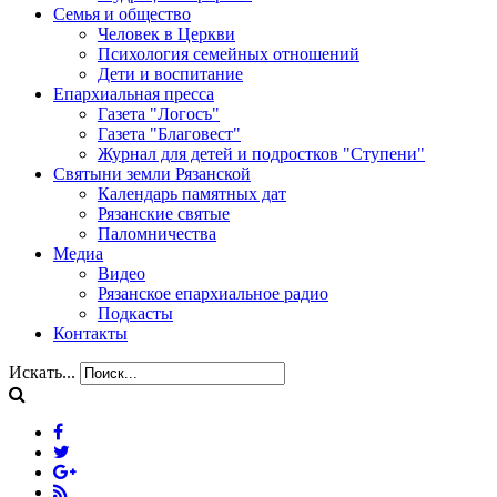
Семья и общество
Человек в Церкви
Психология семейных отношений
Дети и воспитание
Епархиальная пресса
Газета "Логосъ"
Газета "Благовест"
Журнал для детей и подростков "Ступени"
Святыни земли Рязанской
Календарь памятных дат
Рязанские святые
Паломничества
Медиа
Видео
Рязанское епархиальное радио
Подкасты
Контакты
Искать...