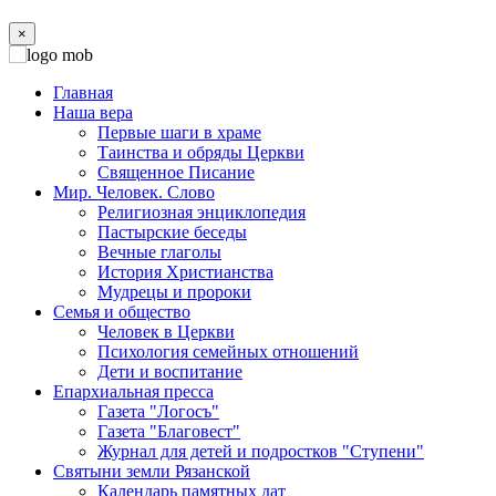
×
Главная
Наша вера
Первые шаги в храме
Таинства и обряды Церкви
Священное Писание
Мир. Человек. Слово
Религиозная энциклопедия
Пастырские беседы
Вечные глаголы
История Христианства
Мудрецы и пророки
Семья и общество
Человек в Церкви
Психология семейных отношений
Дети и воспитание
Епархиальная пресса
Газета "Логосъ"
Газета "Благовест"
Журнал для детей и подростков "Ступени"
Святыни земли Рязанской
Календарь памятных дат