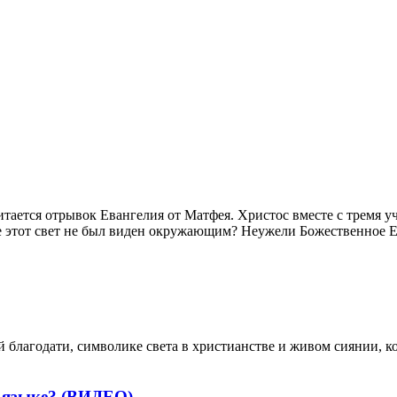
итается отрывок Евангелия от Матфея. Христос вместе с тремя 
 этот свет не был виден окружающим? Неужели Божественное Ес
благодати, символике света в христианстве и живом сиянии, ко
м языке? (ВИДЕО)