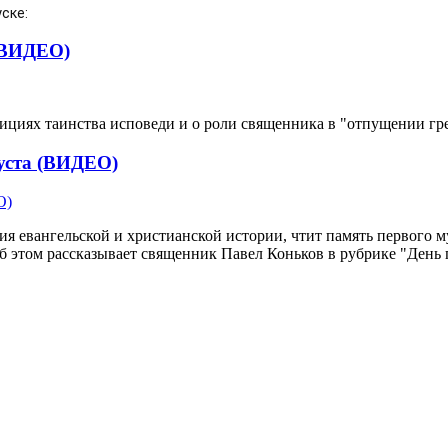
ске: 
(ВИДЕО)
циях таинства исповеди и о роли священника в "отпущении гре
густа (ВИДЕО)
я евангельской и христианской истории, чтит память первого му
 этом рассказывает священник Павел Коньков в рубрике "День 