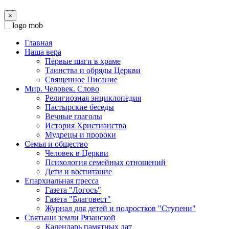
×
Главная
Наша вера
Первые шаги в храме
Таинства и обряды Церкви
Священное Писание
Мир. Человек. Слово
Религиозная энциклопедия
Пастырские беседы
Вечные глаголы
История Христианства
Мудрецы и пророки
Семья и общество
Человек в Церкви
Психология семейных отношений
Дети и воспитание
Епархиальная пресса
Газета "Логосъ"
Газета "Благовест"
Журнал для детей и подростков "Ступени"
Святыни земли Рязанской
Календарь памятных дат