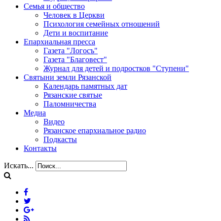
Семья и общество
Человек в Церкви
Психология семейных отношений
Дети и воспитание
Епархиальная пресса
Газета "Логосъ"
Газета "Благовест"
Журнал для детей и подростков "Ступени"
Святыни земли Рязанской
Календарь памятных дат
Рязанские святые
Паломничества
Медиа
Видео
Рязанское епархиальное радио
Подкасты
Контакты
Искать...