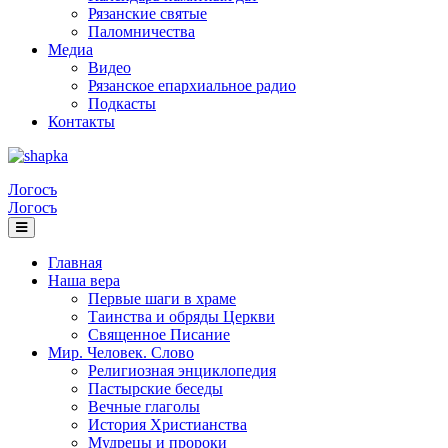
Рязанские святые
Паломничества
Медиа
Видео
Рязанское епархиальное радио
Подкасты
Контакты
Логосъ
Логосъ
Главная
Наша вера
Первые шаги в храме
Таинства и обряды Церкви
Священное Писание
Мир. Человек. Слово
Религиозная энциклопедия
Пастырские беседы
Вечные глаголы
История Христианства
Мудрецы и пророки