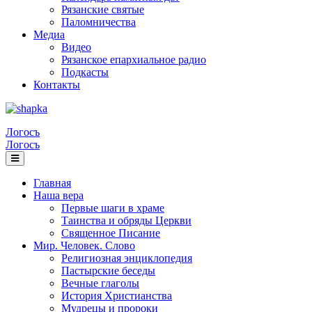
Рязанские святые
Паломничества
Медиа
Видео
Рязанское епархиальное радио
Подкасты
Контакты
Логосъ
Логосъ
Главная
Наша вера
Первые шаги в храме
Таинства и обряды Церкви
Священное Писание
Мир. Человек. Слово
Религиозная энциклопедия
Пастырские беседы
Вечные глаголы
История Христианства
Мудрецы и пророки