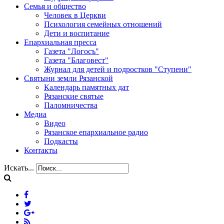
Семья и общество
Человек в Церкви
Психология семейных отношений
Дети и воспитание
Епархиальная пресса
Газета "Логосъ"
Газета "Благовест"
Журнал для детей и подростков "Ступени"
Святыни земли Рязанской
Календарь памятных дат
Рязанские святые
Паломничества
Медиа
Видео
Рязанское епархиальное радио
Подкасты
Контакты
Искать...