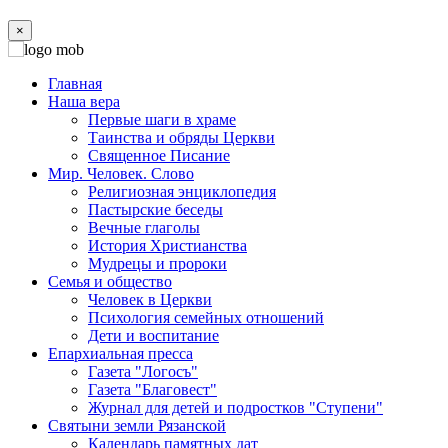
×
Главная
Наша вера
Первые шаги в храме
Таинства и обряды Церкви
Священное Писание
Мир. Человек. Слово
Религиозная энциклопедия
Пастырские беседы
Вечные глаголы
История Христианства
Мудрецы и пророки
Семья и общество
Человек в Церкви
Психология семейных отношений
Дети и воспитание
Епархиальная пресса
Газета "Логосъ"
Газета "Благовест"
Журнал для детей и подростков "Ступени"
Святыни земли Рязанской
Календарь памятных дат