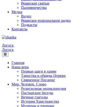
Рязанские святые
Паломничества
Медиа
Видео
Рязанское епархиальное радио
Подкасты
Контакты
Логосъ
Логосъ
Главная
Наша вера
Первые шаги в храме
Таинства и обряды Церкви
Священное Писание
Мир. Человек. Слово
Религиозная энциклопедия
Пастырские беседы
Вечные глаголы
История Христианства
Мудрецы и пророки