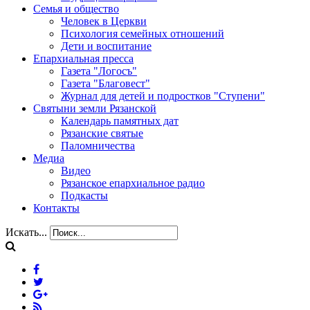
Семья и общество
Человек в Церкви
Психология семейных отношений
Дети и воспитание
Епархиальная пресса
Газета "Логосъ"
Газета "Благовест"
Журнал для детей и подростков "Ступени"
Святыни земли Рязанской
Календарь памятных дат
Рязанские святые
Паломничества
Медиа
Видео
Рязанское епархиальное радио
Подкасты
Контакты
Искать...