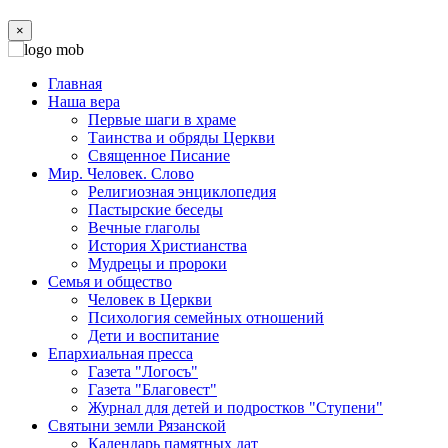
×
Главная
Наша вера
Первые шаги в храме
Таинства и обряды Церкви
Священное Писание
Мир. Человек. Слово
Религиозная энциклопедия
Пастырские беседы
Вечные глаголы
История Христианства
Мудрецы и пророки
Семья и общество
Человек в Церкви
Психология семейных отношений
Дети и воспитание
Епархиальная пресса
Газета "Логосъ"
Газета "Благовест"
Журнал для детей и подростков "Ступени"
Святыни земли Рязанской
Календарь памятных дат