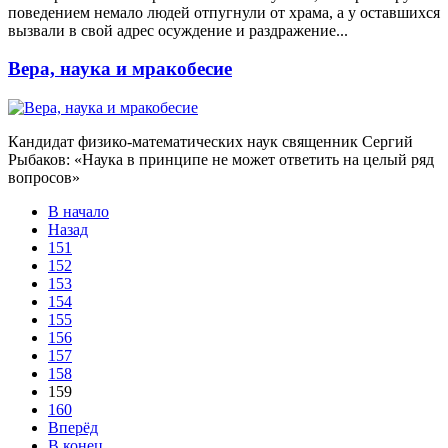
поведением немало людей отпугнули от храма, а у оставшихся
вызвали в свой адрес осуждение и раздражение...
Вера, наука и мракобесие
Кандидат физико-математических наук священник Сергий
Рыбаков: «Наука в принципе
не может ответить на целый ряд
вопросов»
В начало
Назад
151
152
153
154
155
156
157
158
159
160
Вперёд
В конец