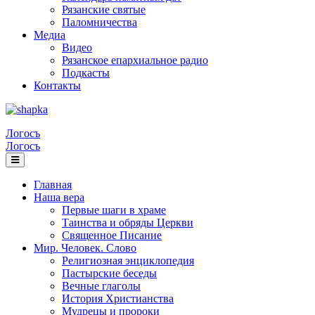
Рязанские святые
Паломничества
Медиа
Видео
Рязанское епархиальное радио
Подкасты
Контакты
Логосъ
Логосъ
Главная
Наша вера
Первые шаги в храме
Таинства и обряды Церкви
Священное Писание
Мир. Человек. Слово
Религиозная энциклопедия
Пастырские беседы
Вечные глаголы
История Христианства
Мудрецы и пророки