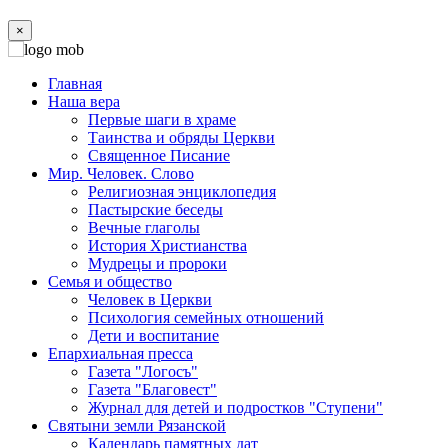
×
Главная
Наша вера
Первые шаги в храме
Таинства и обряды Церкви
Священное Писание
Мир. Человек. Слово
Религиозная энциклопедия
Пастырские беседы
Вечные глаголы
История Христианства
Мудрецы и пророки
Семья и общество
Человек в Церкви
Психология семейных отношений
Дети и воспитание
Епархиальная пресса
Газета "Логосъ"
Газета "Благовест"
Журнал для детей и подростков "Ступени"
Святыни земли Рязанской
Календарь памятных дат