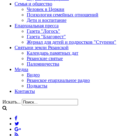
Семья и общество
Человек в Церкви
Психология семейных отношений
Дети и воспитание
Епархиальная пресса
Газета "Логосъ"
Газета "Благовест"
Журнал для детей и подростков "Ступени"
Святыни земли Рязанской
Календарь памятных дат
Рязанские святые
Паломничества
Медиа
Видео
Рязанское епархиальное радио
Подкасты
Контакты
Искать...