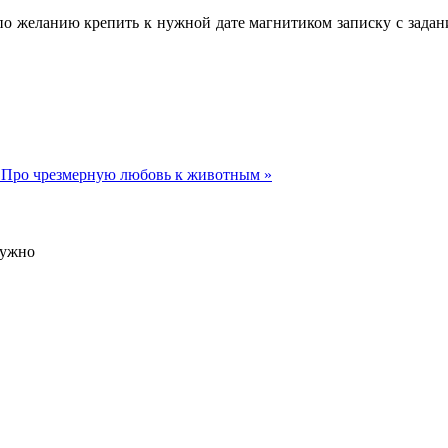
по желанию крепить к нужной дате магнитиком записку с задан
м
Про чрезмерную любовь к животным »
нужно