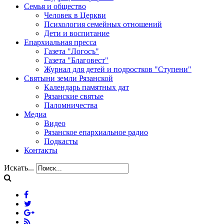
Семья и общество
Человек в Церкви
Психология семейных отношений
Дети и воспитание
Епархиальная пресса
Газета "Логосъ"
Газета "Благовест"
Журнал для детей и подростков "Ступени"
Святыни земли Рязанской
Календарь памятных дат
Рязанские святые
Паломничества
Медиа
Видео
Рязанское епархиальное радио
Подкасты
Контакты
Искать...