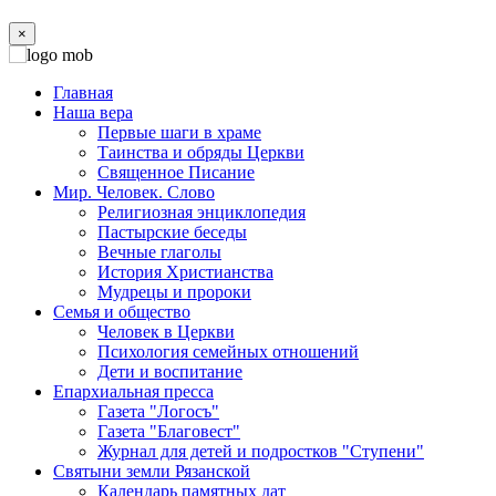
×
Главная
Наша вера
Первые шаги в храме
Таинства и обряды Церкви
Священное Писание
Мир. Человек. Слово
Религиозная энциклопедия
Пастырские беседы
Вечные глаголы
История Христианства
Мудрецы и пророки
Семья и общество
Человек в Церкви
Психология семейных отношений
Дети и воспитание
Епархиальная пресса
Газета "Логосъ"
Газета "Благовест"
Журнал для детей и подростков "Ступени"
Святыни земли Рязанской
Календарь памятных дат