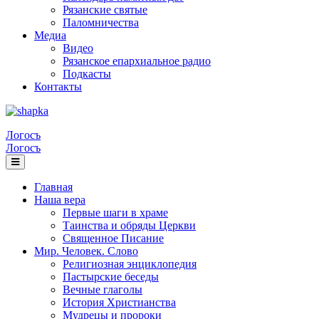
Рязанские святые
Паломничества
Медиа
Видео
Рязанское епархиальное радио
Подкасты
Контакты
Логосъ
Логосъ
Главная
Наша вера
Первые шаги в храме
Таинства и обряды Церкви
Священное Писание
Мир. Человек. Слово
Религиозная энциклопедия
Пастырские беседы
Вечные глаголы
История Христианства
Мудрецы и пророки