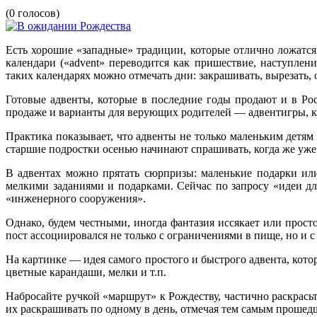
(0 голосов)
Есть хорошие «западные» традиции, которые отлично ложатся
календари («аdvent» переводится как пришествие, наступле
таких календарях можно отмечать дни: закрашивать, вырезать,
Готовые адвенты, которые в последние годы продают и в Ро
продаже и варианты для верующих родителей — адвентигры, кв
Практика показывает, что адвенты не только маленьким детям
старшие подростки осенью начинают спрашивать, когда же уже 
В адвентах можно прятать сюрпризы: маленькие подарки и
мелкими заданиями и подарками. Сейчас по запросу «идеи д
«инженерного сооружения».
Однако, будем честными, иногда фантазия иссякает или прост
пост ассоциировался не только с ограничениями в пище, но и 
На картинке — идея самого простого и быстрого адвента, кото
цветные карандаши, мелки и т.п.
Набросайте ручкой «маршрут» к Рождеству, частично раскрасьт
их раскрашивать по одному в день, отмечая тем самым прошед