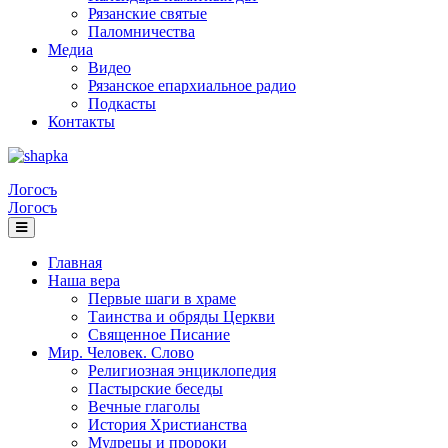
Рязанские святые
Паломничества
Медиа
Видео
Рязанское епархиальное радио
Подкасты
Контакты
Логосъ
Логосъ
Главная
Наша вера
Первые шаги в храме
Таинства и обряды Церкви
Священное Писание
Мир. Человек. Слово
Религиозная энциклопедия
Пастырские беседы
Вечные глаголы
История Христианства
Мудрецы и пророки