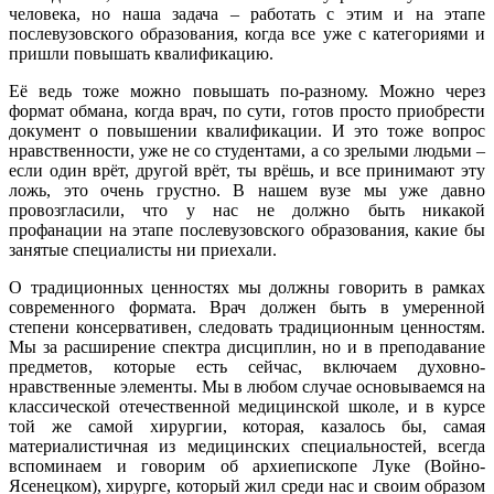
человека, но наша задача – работать с этим и на этапе
послевузовского образования, когда все уже с категориями и
пришли повышать квалификацию.
Её ведь тоже можно повышать по-разному. Можно через
формат обмана, когда врач, по сути, готов просто приобрести
документ о повышении квалификации. И это тоже вопрос
нравственности, уже не со студентами, а со зрелыми людьми –
если один врёт, другой врёт, ты врёшь, и все принимают эту
ложь, это очень грустно. В нашем вузе мы уже давно
провозгласили, что у нас не должно быть никакой
профанации на этапе послевузовского образования, какие бы
занятые специалисты ни приехали.
О традиционных ценностях мы должны говорить в рамках
современного формата. Врач должен быть в умеренной
степени консервативен, следовать традиционным ценностям.
Мы за расширение спектра дисциплин, но и в преподавание
предметов, которые есть сейчас, включаем духовно-
нравственные элементы. Мы в любом случае основываемся на
классической отечественной медицинской школе, и в курсе
той же самой хирургии, которая, казалось бы, самая
материалистичная из медицинских специальностей, всегда
вспоминаем и говорим об архиепископе Луке (Войно-
Ясенецком), хирурге, который жил среди нас и своим образом