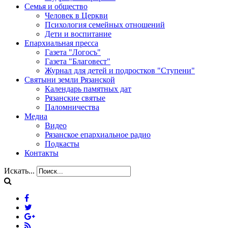
Семья и общество
Человек в Церкви
Психология семейных отношений
Дети и воспитание
Епархиальная пресса
Газета "Логосъ"
Газета "Благовест"
Журнал для детей и подростков "Ступени"
Святыни земли Рязанской
Календарь памятных дат
Рязанские святые
Паломничества
Медиа
Видео
Рязанское епархиальное радио
Подкасты
Контакты
Искать...