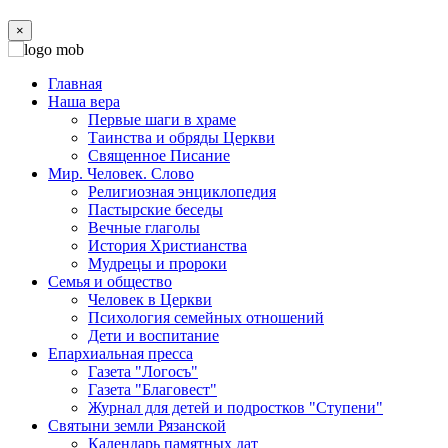
×
Главная
Наша вера
Первые шаги в храме
Таинства и обряды Церкви
Священное Писание
Мир. Человек. Слово
Религиозная энциклопедия
Пастырские беседы
Вечные глаголы
История Христианства
Мудрецы и пророки
Семья и общество
Человек в Церкви
Психология семейных отношений
Дети и воспитание
Епархиальная пресса
Газета "Логосъ"
Газета "Благовест"
Журнал для детей и подростков "Ступени"
Святыни земли Рязанской
Календарь памятных дат