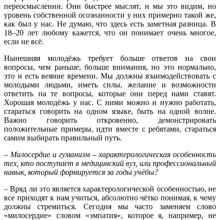
переосмыслении. Они быстрее мыслят, и мы это видим, но
уровень собственной осознанности у них примерно такой же,
как был у нас. Не думаю, что здесь есть заметная разница. В
18–20 лет любому кажется, что он понимает очень многое,
если не всё.
Нынешняя молодёжь требует больше ответов на свои
вопросы, чем раньше, больше внимания, но это нормально,
это и есть веяние времени. Мы должны взаимодействовать с
молодыми людьми, иметь силы, желание и возможности
ответить на те вопросы, которые они перед нами ставят.
Хорошая молодёжь у нас. С ними можно и нужно работать,
стараться говорить на одном языке, быть на одной волне.
Важно говорить откровенно, демонстрировать
положительные примеры, идти вместе с ребятами, стараться
самим выбирать правильный путь.
– Милосердие и гуманизм – характерологическая особенность
тех, кто поступает в медицинский вуз, или профессиональный
навык, который формируется за годы учёбы?
– Вряд ли это является характерологической особенностью, не
все приходят к нам учиться, абсолютно чётко понимая, к чему
должны стремиться. Сегодня мы часто заменяем слово
«милосердие» словом «эмпатия», которое я, например, не