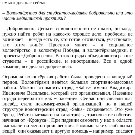
смысл для нас сейчас.
– Волонтёрство для студентов-медиков добровольно или это
часть медицинской практики?
– Добровольно. Деньги за волонтёрство не платят, но когда
нужно найти ребят на какое-то хорошее дело, проблемы не
возникает – всегда есть те, кто готов отозваться, участвовать,
кто этим живёт. Проектов много – и социальное
волонтёрство, и волонтёры Победы, и волонтёры-медики, и
проекты «Добро в село». В этих отрядах объединяются разные
студенты – и российские, и иностранные. Все в одной
команде, все делают добрые дела.
Огромная волонтёрская работа была проведена в ковидный
период. Волонтёрами ведётся большая спортивно-массовая
работа. Можно вспомнить отряд «Salus» имени Владимира
Ивановича Васильева, который его организовывал. Название
отряда переводится как «спасение». Сейчас они сделали шаг
вперёд, стали некоммерческой организацией, но в нашей
структуре волонтёрский отряд «Salus» сохраняется. Это уже
бренд. Ребята выезжают на катастрофы, трагические события,
начиная от «Крокуса». При падении самолёта у нас в области
выезжали на место происшествия. Помимо таких глобальных
вещей, они оказывают и другую помощь – например, спасают