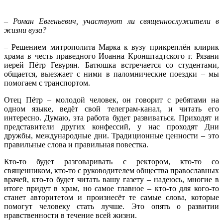
– Роман Евгеньевич, участвуют ли священнослужители в
жизни вуза?
– Решением митрополита Марка к вузу прикреплён клирик
храма в честь праведного Иоанна Кронштадтского г. Рязани
иерей Пётр Гевурян. Батюшка встречается со студентами,
общается, выезжает с ними в паломнические поездки – мы
помогаем с транспортом.
Отец Пётр – молодой человек, он говорит с ребятами на
одном языке, ведёт свой телеграм-канал, и читать его
интересно. Думаю, эта работа будет развиваться. Приходят и
представители других конфессий, у нас проходят Дни
дружбы, международные дни. Традиционные ценности – это
правильные слова и правильная повестка.
Кто-то будет разговаривать с ректором, кто-то со
священником, кто-то с руководителем общества православных
врачей, кто-то будет читать вашу газету – надеюсь, многие в
итоге придут в храм, но самое главное – кто-то для кого-то
станет авторитетом и произнесёт те самые слова, которые
помогут человеку стать лучше. Это опять о развитии
нравственности в течение всей жизни.