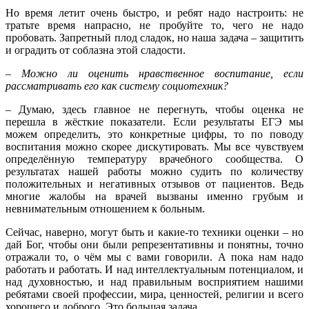
Но время летит очень быстро, и ребят надо настроить: не
тратьте время напрасно, не пробуйте то, чего не надо
пробовать. Запретный плод сладок, но наша задача – защитить
и оградить от соблазна этой сладости.
– Можно ли оценить нравственное воспитание, если
рассматривать его как систему социотехник?
– Думаю, здесь главное не перегнуть, чтобы оценка не
перешла в жёсткие показатели. Если результаты ЕГЭ мы
можем определить, это конкретные цифры, то по поводу
воспитания можно скорее дискутировать. Мы все чувствуем
определённую температуру врачебного сообщества. О
результатах нашей работы можно судить по количеству
положительных и негативных отзывов от пациентов. Ведь
многие жалобы на врачей вызваны именно грубым и
невнимательным отношением к больным.
Сейчас, наверно, могут быть и какие-то техники оценки – но
дай Бог, чтобы они были репрезентативны и понятны, точно
отражали то, о чём мы с вами говорили. А пока нам надо
работать и работать. И над интеллектуальным потенциалом, и
над духовностью, и над правильным восприятием нашими
ребятами своей профессии, мира, ценностей, религии и всего
хорошего и доброго. Это большая задача.