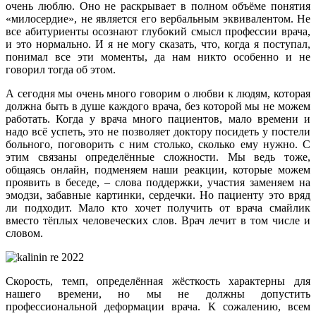
очень люблю. Оно не раскрывает в полном объёме понятия
«милосердие», не является его вербальным эквивалентом. Не
все абитуриенты осознают глубокий смысл профессии врача,
и это нормально. И я не могу сказать, что, когда я поступал,
понимал все эти моменты, да нам никто особенно и не
говорил тогда об этом.
А сегодня мы очень много говорим о любви к людям, которая
должна быть в душе каждого врача, без которой мы не можем
работать. Когда у врача много пациентов, мало времени и
надо всё успеть, это не позволяет доктору посидеть у постели
больного, поговорить с ним столько, сколько ему нужно. С
этим связаны определённые сложности. Мы ведь тоже,
общаясь онлайн, подменяем наши реакции, которые можем
проявить в беседе, – слова поддержки, участия заменяем на
эмодзи, забавные картинки, сердечки. Но пациенту это вряд
ли подходит. Мало кто хочет получить от врача смайлик
вместо тёплых человеческих слов. Врач лечит в том числе и
словом.
Скорость, темп, определённая жёсткость характерны для
нашего времени, но мы не должны допустить
профессиональной деформации врача. К сожалению, всем