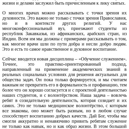
жизни и делами заслужил быть причисленным к лику святых.
О многих врачах можно рассказывать с точки зрения их
духовности. Это важно не только с точки зрения Православия,
но и в контексте других религий. У нас
многоконфессиональный вуз, приезжают студенты из
республик Закавказья, из африканских, арабских стран, из
Индии. Всем им мы должны с примерами рассказывать о том,
как многие врачи шли по пути добра и несли добро людям.
Это и есть то самое нравственное и духовное воспитание.
Сейчас вводится новая дисциплина – «Обучение служением».
Точнее, это практико-ориентированный подход,
направленный на применение академических знаний в
реальных социальных условиях для решения актуальных для
общества задач. Он пока только формируется, и мы считаем
важным не превратить его в формальность и профанацию, тем
более что он хорошо согласуется и с проектной деятельностью
наших студентов, и с волонтёрством. Наша задача – вовлечь
ребят в созидательную деятельность, которая созидает и их
самих. Это не только медицинское волонтёрство, с которым
все знакомы, оно может быть разным, но в любом случае
способствует воспитанию добрых качеств. Дай Бог, чтобы мы
смогли аккуратно и ненавязчиво привить ребятам служение
не только как навык, но и как образ жизни. В этом большой