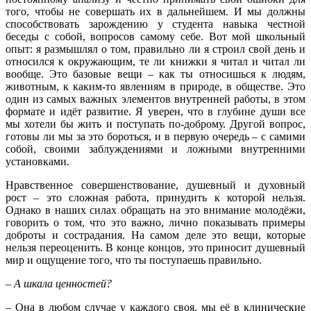
того, чтобы не совершать их в дальнейшем. И мы должны
способствовать зарождению у студента навыка честной
беседы с собой, вопросов самому себе. Вот мой школьный
опыт: я размышлял о том, правильно ли я строил свой день и
относился к окружающим, те ли книжки я читал и читал ли
вообще. Это базовые вещи – как ты относишься к людям,
животным, к каким-то явлениям в природе, в обществе. Это
один из самых важных элементов внутренней работы, в этом
формате и идёт развитие. Я уверен, что в глубине души все
мы хотели бы жить и поступать по-доброму. Другой вопрос,
готовы ли мы за это бороться, и в первую очередь – с самими
собой, своими заблуждениями и ложными внутренними
установками.
Нравственное совершенствование, душевный и духовный
рост – это сложная работа, принудить к которой нельзя.
Однако в наших силах обращать на это внимание молодёжи,
говорить о том, что это важно, лично показывать примеры
доброты и сострадания. На самом деле это вещи, которые
нельзя переоценить. В конце концов, это приносит душевный
мир и ощущение того, что ты поступаешь правильно.
– А шкала ценностей?
– Она в любом случае у каждого своя, мы её в клинические