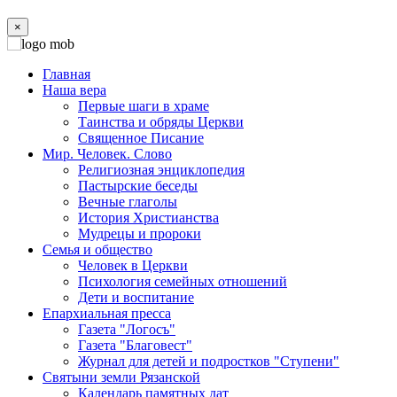
×
Главная
Наша вера
Первые шаги в храме
Таинства и обряды Церкви
Священное Писание
Мир. Человек. Слово
Религиозная энциклопедия
Пастырские беседы
Вечные глаголы
История Христианства
Мудрецы и пророки
Семья и общество
Человек в Церкви
Психология семейных отношений
Дети и воспитание
Епархиальная пресса
Газета "Логосъ"
Газета "Благовест"
Журнал для детей и подростков "Ступени"
Святыни земли Рязанской
Календарь памятных дат