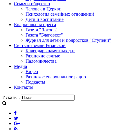
Семья и общество
Человек в Церкви
Психология семейных отношений
Дети и воспитание
Епархиальная пресса
Газета "Логосъ"
Газета "Благовест"
Журнал для детей и подростков "Ступени"
Святыни земли Рязанской
Календарь памятных дат
Рязанские святые
Паломничества
Медиа
Видео
Рязанское епархиальное радио
Подкасты
Контакты
Искать...