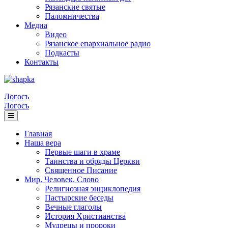
Рязанские святые
Паломничества
Медиа
Видео
Рязанское епархиальное радио
Подкасты
Контакты
Логосъ
Логосъ
Главная
Наша вера
Первые шаги в храме
Таинства и обряды Церкви
Священное Писание
Мир. Человек. Слово
Религиозная энциклопедия
Пастырские беседы
Вечные глаголы
История Христианства
Мудрецы и пророки