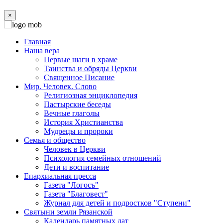
×
Главная
Наша вера
Первые шаги в храме
Таинства и обряды Церкви
Священное Писание
Мир. Человек. Слово
Религиозная энциклопедия
Пастырские беседы
Вечные глаголы
История Христианства
Мудрецы и пророки
Семья и общество
Человек в Церкви
Психология семейных отношений
Дети и воспитание
Епархиальная пресса
Газета "Логосъ"
Газета "Благовест"
Журнал для детей и подростков "Ступени"
Святыни земли Рязанской
Календарь памятных дат