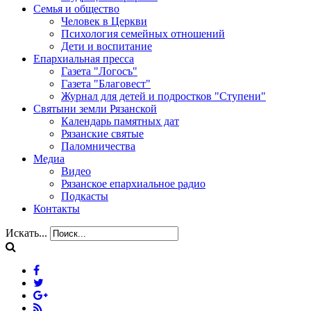
Семья и общество
Человек в Церкви
Психология семейных отношений
Дети и воспитание
Епархиальная пресса
Газета "Логосъ"
Газета "Благовест"
Журнал для детей и подростков "Ступени"
Святыни земли Рязанской
Календарь памятных дат
Рязанские святые
Паломничества
Медиа
Видео
Рязанское епархиальное радио
Подкасты
Контакты
Искать...