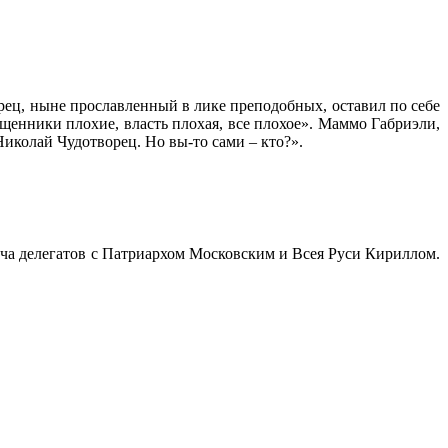
ец, ныне прославленный в лике преподобных, оставил по себе
ященники плохие, власть плохая, все плохое». Маммо Габриэли,
Николай Чудотворец. Но вы-то сами – кто?».
реча делегатов с Патриархом Московским и Всея Руси Кириллом.