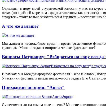
Однажды, в пору моей студенческой юности, у нас на курсе
летах (по крайней мере нам - двадцатилетним так казалось), с
сбудутся - стоит только захотеть всем сердцем! - восторженно в
А что же дальше?
Мы живем в неспокойное время – время, отмеченное финансо
границам. Многие задают вопрос: а что же будет дальше?
Вопросы Патриарху: "Взбираться на гору всегда 
В рамках VII Международного фестиваля "Вера и слово", котор
Участники фестиваля имели возможность задать Его Святейше
Приходские истории: "Ангел"
Существуют ли на самом деле ангелы? Многие верующие люди п