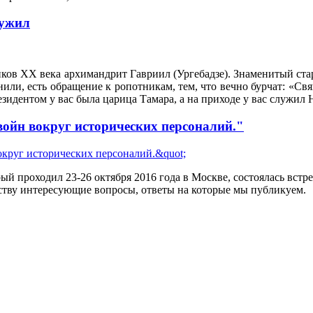
лужил
ков XX века архимандрит Гавриил (Ургебадзе). Знаменитый стар
или, есть обращение к ропотникам, тем, что вечно бурчат: «Св
резидентом у вас была царица Тамара, а на приходе у вас служил 
ойн вокруг исторических персоналий."
ый проходил 23-26 октября 2016 года в Москве, состоялась вст
ству интересующие вопросы, ответы на которые мы публикуем.