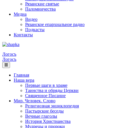
Рязанские святые
Паломничества
Медиа
Видео
Рязанское епархиальное радио
Подкасты
Контакты
Логосъ
Логосъ
Главная
Наша вера
Первые шаги в храме
Таинства и обряды Церкви
Священное Писание
Мир. Человек. Слово
Религиозная энциклопедия
Пастырские беседы
Вечные глаголы
История Христианства
Мудрецы и пророки