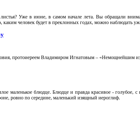
 листья? Уже в июне, в самом начале лета. Вы обращали внима
то, каким человек будет в преклонных годах, можно наблюдать уж
зу
словия, протоиереем Владимиром Игнатовым – «Немощнейшим и
милое маленькое блюдце. Блюдце и правда красивое - голубое,
оне, ровно по середине, маленький изящный иероглиф.