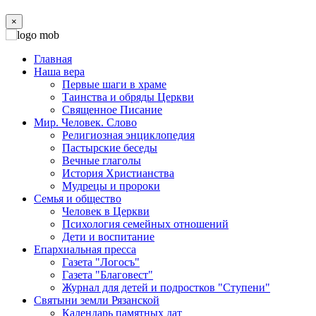
×
Главная
Наша вера
Первые шаги в храме
Таинства и обряды Церкви
Священное Писание
Мир. Человек. Слово
Религиозная энциклопедия
Пастырские беседы
Вечные глаголы
История Христианства
Мудрецы и пророки
Семья и общество
Человек в Церкви
Психология семейных отношений
Дети и воспитание
Епархиальная пресса
Газета "Логосъ"
Газета "Благовест"
Журнал для детей и подростков "Ступени"
Святыни земли Рязанской
Календарь памятных дат