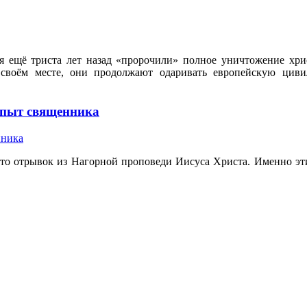
 ещё триста лет назад «пророчили» полное уничтожение хрис
 своём месте, они продолжают одаривать европейскую ци
опыт священника
это отрывок из Нагорной проповеди Иисуса Христа. Именно эти 