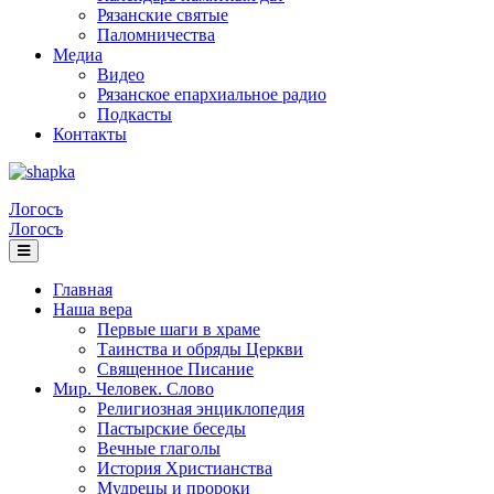
Рязанские святые
Паломничества
Медиа
Видео
Рязанское епархиальное радио
Подкасты
Контакты
Логосъ
Логосъ
Главная
Наша вера
Первые шаги в храме
Таинства и обряды Церкви
Священное Писание
Мир. Человек. Слово
Религиозная энциклопедия
Пастырские беседы
Вечные глаголы
История Христианства
Мудрецы и пророки